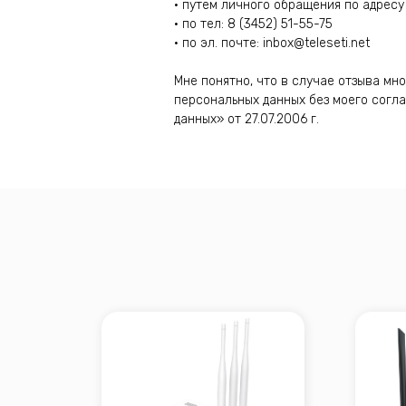
• путем личного обращения по адресу 
• по тел: 8 (3452) 51-55-75
• по эл. почте: inbox@teleseti.net
Мне понятно, что в случае отзыва м
персональных данных без моего согл
данных» от 27.07.2006 г.
Со
Двухдиапазон
Однодиапазонный роутер
до 300 Мбит/
до 100 Мбит/с
от 100 ₽ / мес
Подробнее
от 200 ₽ / ме