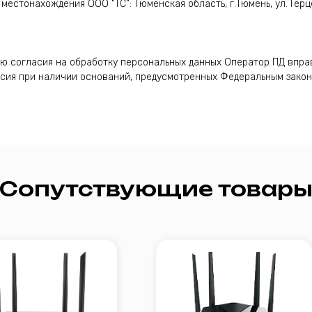
местонахождения ООО "ТС": Тюменская область, г.Тюмень, ул. Герцен
ною согласия на обработку персональных данных Оператор ПД впр
асия при наличии оснований, предусмотренных Федеральным зако
путствующие товары
ный роутер
Двухдиапазонный роутер
IPGTV
с
до 700 Мбит/с
S-Box, 
с
Подробнее
3 900 ₽
Подробнее
5 500 