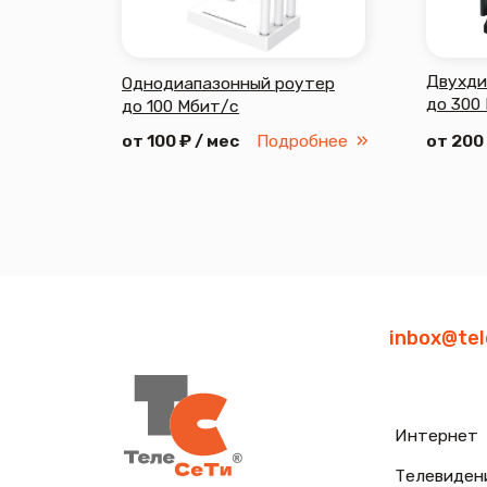
inbox@teleseti.
Интернет
Телевидение
Видеонаблюдени
Домофония
2026 © Все права защищены
Политика конфиде