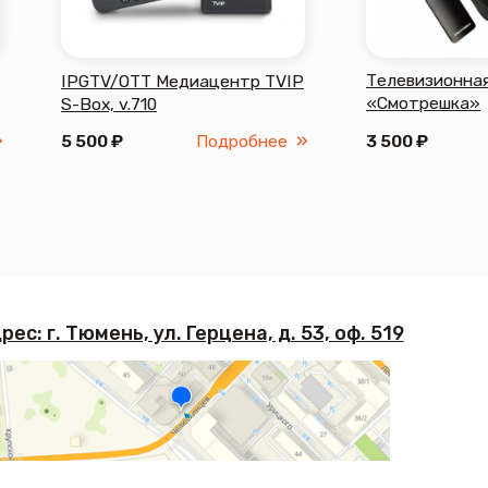
нь, ул. Герцена, д. 53, оф. 519
са:
; перерыв с 12:00 до 13:00
ничные дни – выходные
eti.net
а)
нической поддержки:
0 до 22:00