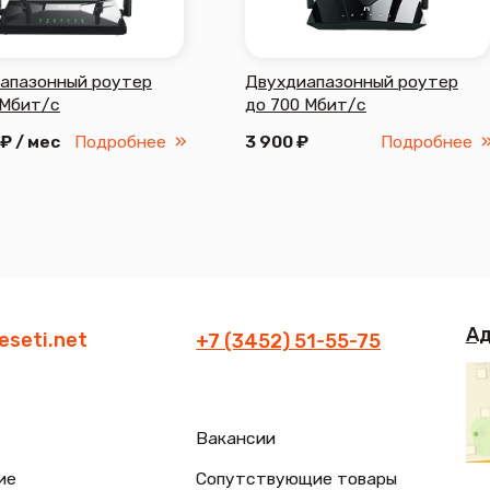
Адрес: г. Тюме
net
+7 (3452) 51-55-75
Вакансии
Сопутствующие товары
Часы работы офи
е
О нас
Пн-Пт 08:00-17:00
Сб, Воскр, празд
Документация
support@teles
(техподдержк
Часы работы тех
нциальности
Разработка сайта
ежедневно с 08:0