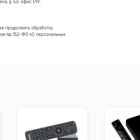
а, д. 53, офис 519;
аве продолжить обработку
ном № 152-ФЗ «О персональных
Телевизионная приставка
/OTT Медиацентр TVIP
«Смотрешка»
v.710
₽
Подробнее
3 500 ₽
Подробнее