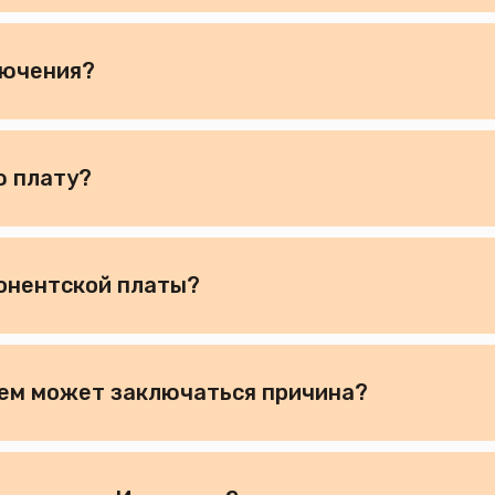
лючения?
ю плату?
бонентской платы?
 чем может заключаться причина?