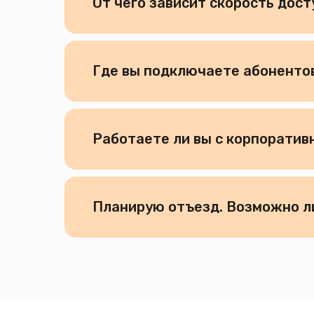
От чего зависит скорость дост
Где вы подключаете абоненто
Работаете ли вы с корпорати
inbox@teleseti.
Планирую отъезд. Возможно ли
Интернет
Телевидение
Видеонаблюдени