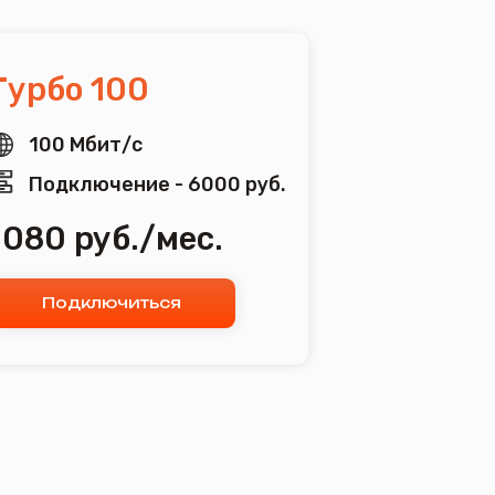
т/с
ние - 6000 руб.
б./мес.
читься