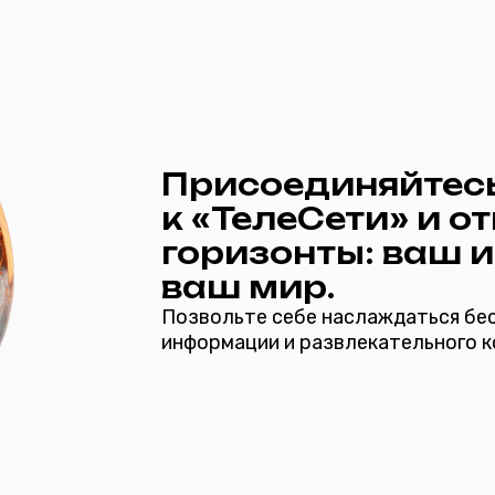
Присоединяйтесь
к «ТелеСети» и откройт
горизонты: ваш интерн
ваш мир.
Позвольте себе наслаждаться бескрайними п
информации и развлекательного контента в в
 Интернет +ТВ