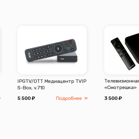
«Смотрешка»
v.710
₽
Подробнее
3 500 ₽
Подробнее
нь, ул. Герцена, д. 53, оф. 519
са:
; перерыв с 12:00 до 13:00
ничные дни – выходные