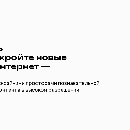
е новые
ет —
росторами познавательной
ысоком разрешении.