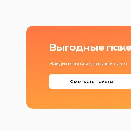
Найдите свой идеальный пакет за мин
Смотреть пакеты
Со
Двухдиапазон
Однодиапазонный роутер