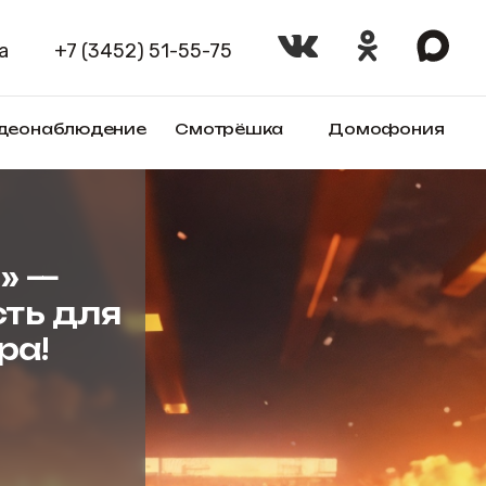
+7 (3452) 51-55-75
Оплат
блюдение
Смотрёшка
Домофония
Товары
—
 для