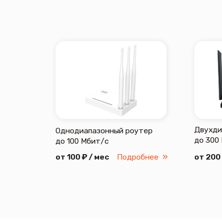
до 300 Мбит/
до 100 Мбит/с
от 100 ₽ / мес
Подробнее
от 200 ₽ / ме
inbox@teleseti
Интернет
Телевидение
Видеонаблюдени
Домофония