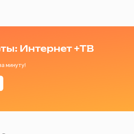
уту!
путствующие товары
ный роутер
Двухдиапазонный роутер
IPGTV