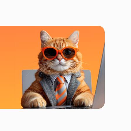
Телевизионная приставка
/OTT Медиацентр TVIP