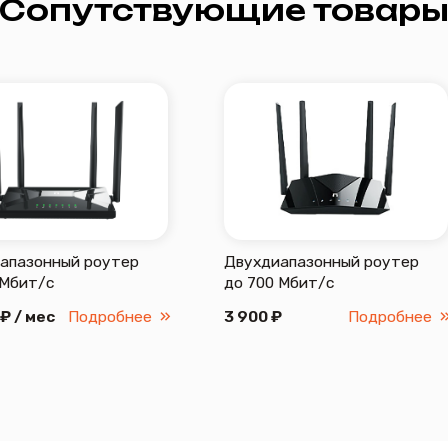
с
до 700 Мбит/с
S-Box, 
с
Подробнее
3 900 ₽
Подробнее
5 500 
Адрес: г. Тюме
.net
+7 (3452) 51-55-75
Вакансии
Сопутствующие товары
е
О нас
Часы работы офи
Документация
Пн-Пт 08:00-17:00
Сб, Воскр, празд